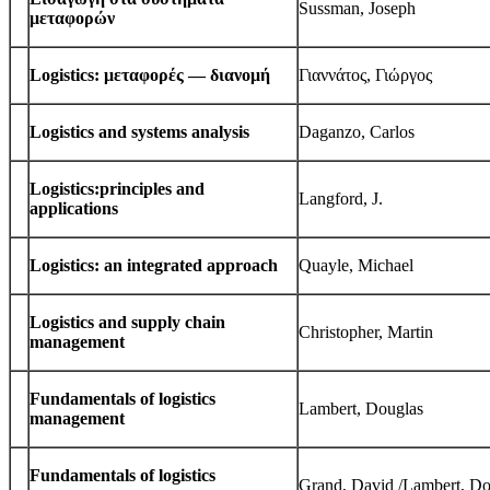
Suss­man, Joseph
μεταφορών
Logis­tics: μεταφορές — διανομή
Γιαννάτος, Γιώργος
Logis­tics and sys­tems analysis
Daganzo, Carlos
Logistics:principles and
Lang­ford, J.
applications
Logis­tics: an inte­grated approach
Quayle, Michael
Logis­tics and sup­ply chain
Christo­pher, Martin
management
Fun­da­men­tals of logis­tics
Lam­bert, Douglas
management
Fun­da­men­tals of logis­tics
Grand, David /​Lam­bert, D