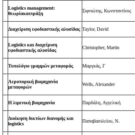
Logis­tics man­age­ment:
Σιφνιώτης, Κωνσταντίνος
θεωρίακαιπράξη
Διαχείριση εφοδιαστικής αλυσίδας
Tay­lor, David
Logis­tics και διαχείριση
Christo­pher, Martin
εφοδιαστικής αλυσίδας
Τυπολόγιο γραμμών μεταφοράς
Μαργκάς, Γ
Αεροπορική βιομηχανία
Wells, Alexander
μεταφορών
Η λιμενική βιομηχανία
Παρδάλη, Αγγελική
Διοίκηση δικτύων διανομής και
Παπαβασιλείου, Ν.
logistics