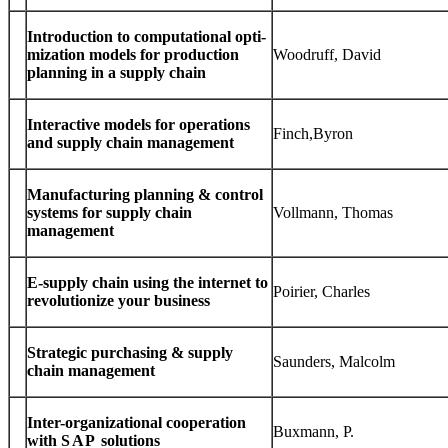
Intro­duc­tion to com­pu­ta­tional opti­
miza­tion mod­els for pro­duc­tion
Woodruff, David
plan­ning in a sup­ply chain
Inter­ac­tive mod­els for oper­a­tions
Finch,Byron
and sup­ply chain management
Man­u­fac­tur­ing plan­ning
&
con­trol
sys­tems for sup­ply chain
Voll­mann, Thomas
management
E-​supply chain using the inter­net to
Poirier, Charles
rev­o­lu­tion­ize your business
Strate­gic pur­chas­ing
&
sup­ply
Saun­ders, Malcolm
chain management
Inter-​organizational coop­er­a­tion
Bux­mann, P.
with
SAP
solutions