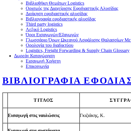
Βιβλιοθήκη Θεμάτων Logis­tics
Ορισμός της Διαχείρισης Εφοδιαστικής Αλυσίδας
Διοίκηση εφοδιαστικής αλυσίδας
Βιβλιογραφία εφοδιαστικής αλυσίδας
Third party logis­tics
Λεξικό Logis­tics
Όροι Εισαγωγών/​Εξαγωγών
Γλωσσάριο Όρων Ωκεανού Ασφάλισης Θαλασσίων Με
Ορολογία του διαδικτύου
Logis­tics, Freight For­ward­ing
&
Sup­ply Chain Glos­sary
Δωρεάν Καταχώρηση
Εισαγωγή Χρήστη
Επικοινωνία
ΒΙΒΛΙΟΓΡΑΦΙΑ
ΕΦΟΔΙΑ
ΤΙΤΛΟΣ
ΣΥΓΓΡ
Εισαγωγή στις ναυλώσεις
Γκιζιάκης, Κ.
Εισαγωγή στα συστήματα