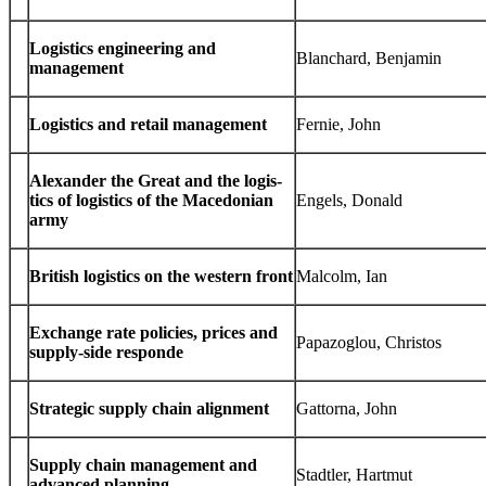
Logis­tics engi­neer­ing and
Blan­chard, Benjamin
management
Logis­tics and retail management
Fer­nie, John
Alexan­der the Great and the logis­
tics of logis­tics of the Mace­don­ian
Engels, Donald
army
British logis­tics on the west­ern front
Mal­colm, Ian
Exchange rate poli­cies, prices and
Papa­zoglou, Christos
supply-​side responde
Strate­gic sup­ply chain alignment
Gat­torna, John
Sup­ply chain man­age­ment and
Stadtler, Hartmut
advanced planning