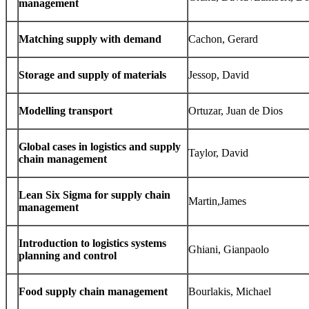
management
Match­ing sup­ply with demand
Cachon, Gerard
Stor­age and sup­ply of materials
Jes­sop, David
Mod­el­ling transport
Ortuzar, Juan de Dios
Global cases in logis­tics and sup­ply
Tay­lor, David
chain management
Lean Six Sigma for sup­ply chain
Martin,James
management
Intro­duc­tion to logis­tics sys­tems
Ghi­ani, Gianpaolo
plan­ning and control
Food sup­ply chain management
Bourlakis, Michael