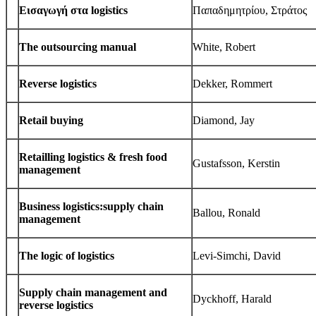
Εισαγωγή στα logistics
Παπαδημητρίου, Στράτος
The out­sourc­ing manual
White, Robert
Reverse logis­tics
Dekker, Rommert
Retail buy­ing
Dia­mond, Jay
Retailling logis­tics
&
fresh food
Gustafs­son, Kerstin
management
Busi­ness logistics:supply chain
Bal­lou, Ronald
management
The logic of logistics
Levi-​Simchi, David
Sup­ply chain man­age­ment and
Dyck­hoff, Harald
reverse logistics