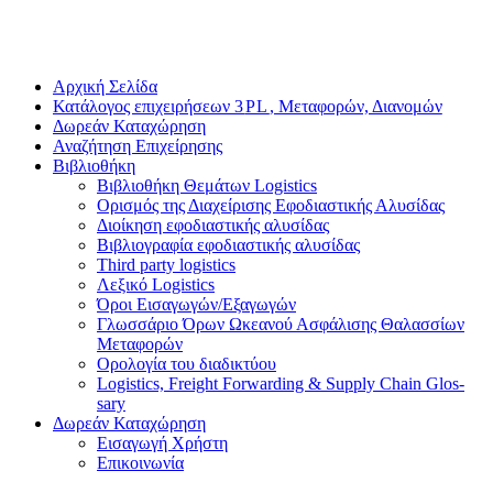
Αρχική Σελίδα
Κατάλογος επιχειρήσεων
3
PL
, Μεταφορών, Διανομών
Δωρεάν Καταχώρηση
Αναζήτηση Επιχείρησης
Βιβλιοθήκη
Βιβλιοθήκη Θεμάτων Logis­tics
Ορισμός της Διαχείρισης Εφοδιαστικής Αλυσίδας
Διοίκηση εφοδιαστικής αλυσίδας
Βιβλιογραφία εφοδιαστικής αλυσίδας
Third party logis­tics
Λεξικό Logis­tics
Όροι Εισαγωγών/​Εξαγωγών
Γλωσσάριο Όρων Ωκεανού Ασφάλισης Θαλασσίων
Μεταφορών
Ορολογία του διαδικτύου
Logis­tics, Freight For­ward­ing
&
Sup­ply Chain Glos­
sary
Δωρεάν Καταχώρηση
Εισαγωγή Χρήστη
Επικοινωνία