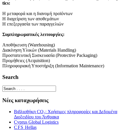
tics:
Η μεταφορά και η διανομή προϊόντων
Η διαχείριση των αποθεμάτων
Η επεξεργασία των παραγγελιών
Συμπληρωματικές λειτουργίες:
Αποθήκευση (Ware­hous­ing)
Διακίνηση Υλικών (Mate­ri­als Han­dling)
Προστατευτική Συσκευασία (Pro­tec­tive Pack­ag­ing)
Προμήθειες (Acqui­si­tion)
Πληροφοριακή Υποστήριξη (Infor­ma­tion Maintenance)
Search
Νέες καταχωρήσεις
Βιβλιοθήκη CO₂: Χρήσιμες πληροφορίες και Δεδομένα
Διοξειδίου του Άνθρακα
Cyprus Global Logis­tics
CFS
Hel­las