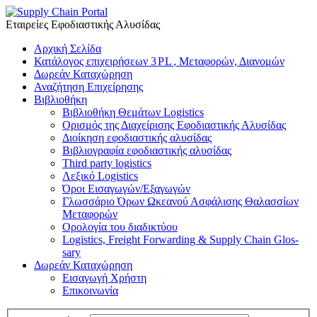
Εταιρείες Εφοδιαστικής Αλυσίδας
Αρχική Σελίδα
Κατάλογος επιχειρήσεων
3
PL
, Μεταφορών, Διανομών
Δωρεάν Καταχώρηση
Αναζήτηση Επιχείρησης
Βιβλιοθήκη
Βιβλιοθήκη Θεμάτων Logis­tics
Ορισμός της Διαχείρισης Εφοδιαστικής Αλυσίδας
Διοίκηση εφοδιαστικής αλυσίδας
Βιβλιογραφία εφοδιαστικής αλυσίδας
Third party logis­tics
Λεξικό Logis­tics
Όροι Εισαγωγών/​Εξαγωγών
Γλωσσάριο Όρων Ωκεανού Ασφάλισης Θαλασσίων
Μεταφορών
Ορολογία του διαδικτύου
Logis­tics, Freight For­ward­ing
&
Sup­ply Chain Glos­
sary
Δωρεάν Καταχώρηση
Εισαγωγή Χρήστη
Επικοινωνία