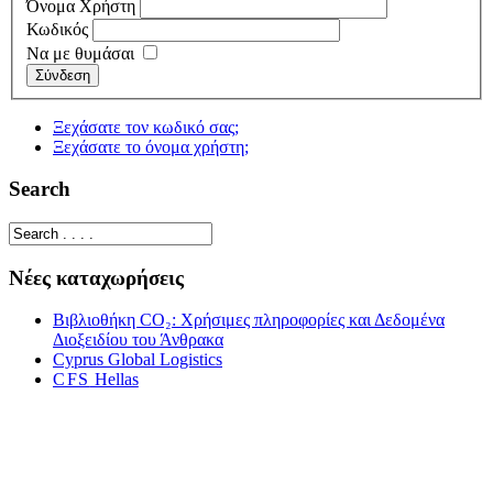
Όνομα Χρήστη
Κωδικός
Να με θυμάσαι
Σύνδεση
Ξεχάσατε τον κωδικό σας;
Ξεχάσατε το όνομα χρήστη;
Search
Νέες καταχωρήσεις
Βιβλιοθήκη CO₂: Χρήσιμες πληροφορίες και Δεδομένα
Διοξειδίου του Άνθρακα
Cyprus Global Logis­tics
CFS
Hel­las