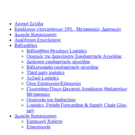
Αρχική Σελίδα
Κατάλογος επιχειρήσεων
3
PL
, Μεταφορών, Διανομών
Δωρεάν Καταχώρηση
Αναζήτηση Επιχείρησης
Βιβλιοθήκη
Βιβλιοθήκη Θεμάτων Logis­tics
Ορισμός της Διαχείρισης Εφοδιαστικής Αλυσίδας
Διοίκηση εφοδιαστικής αλυσίδας
Βιβλιογραφία εφοδιαστικής αλυσίδας
Third party logis­tics
Λεξικό Logis­tics
Όροι Εισαγωγών/​Εξαγωγών
Γλωσσάριο Όρων Ωκεανού Ασφάλισης Θαλασσίων
Μεταφορών
Ορολογία του διαδικτύου
Logis­tics, Freight For­ward­ing
&
Sup­ply Chain Glos­
sary
Δωρεάν Καταχώρηση
Εισαγωγή Χρήστη
Επικοινωνία