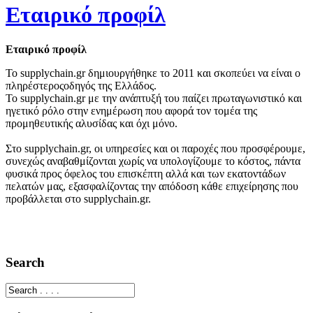
Εταιρικό προφίλ
Εταιρικό προφίλ
To sup​ply​chain​.gr δημιουργήθηκε το
2011
και σκοπεύει να είναι ο
πληρέστεροςοδηγός της Ελλάδος.
Το sup​ply​chain​.gr με την ανάπτυξή του παίζει πρωταγωνιστικό και
ηγετικό ρόλο στην ενημέρωση που αφορά τον τομέα της
προμηθευτικής αλυσίδας και όχι μόνο.
Στο sup​ply​chain​.gr, οι υπηρεσίες και οι παροχές που προσφέρουμε,
συνεχώς αναβαθμίζονται χωρίς να υπολογίζουμε το κόστος, πάντα
φυσικά προς όφελος του επισκέπτη αλλά και των εκατοντάδων
πελατών μας, εξασφαλίζοντας την απόδοση κάθε επιχείρησης που
προβάλλεται στο sup​ply​chain​.gr.
Search