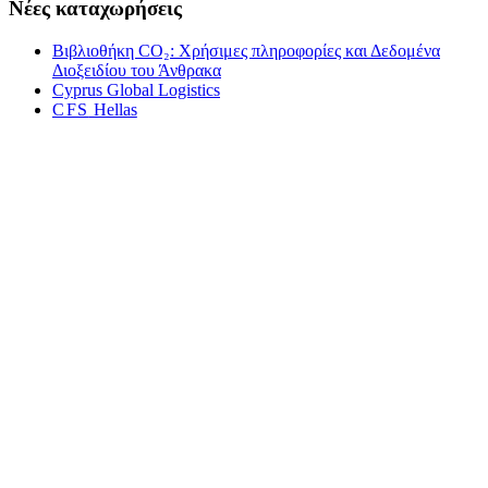
Νέες καταχωρήσεις
Βιβλιοθήκη CO₂: Χρήσιμες πληροφορίες και Δεδομένα
Διοξειδίου του Άνθρακα
Cyprus Global Logis­tics
CFS
Hel­las