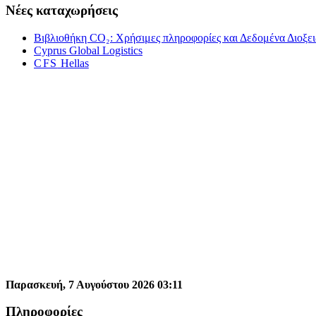
Νέες καταχωρήσεις
Βιβλιοθήκη CO₂: Χρήσιμες πληροφορίες και Δεδομένα Διοξει
Cyprus Global Logis­tics
CFS
Hel­las
Παρασκευή,
7
Αυγούστου
2026
03
:
11
Πληροφορίες