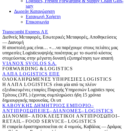
Logis­tics, Freight For­ward­ing
&
Sup­ply Chain Glos­
sary
Δωρεάν Καταχώρηση
Εισαγωγή Χρήστη
Επικοινωνία
Transcombi Express
AE
Διεθνείς Μεταφορές, Εσωτερικές Μεταφορές, Αποθηκεύσεις
— Διανομή
Η αποστολή μας είναι… «…να παρέχουμε στους πελάτες μας
υπηρεσίες Logis­tic­sυψηλής ποιότητας με το σωστό κόστος
στοχεύοντας στην μέγιστη δυνατή εξυπηρέτηση των απαιτή
VIANOX
SVO­LOS
S.A.
FOR­WARD­ING
&
LOGISTICS
ΑΛΠΑ
LOGIS­TICS
ΕΠΕ
ΟΛΟΚΛΗΡΩΜΕΝΕΣ
ΥΠΗΡΕΣΙΕΣ
LOGISTICS
Η
ΑΛΠΑ
LOGIS­TICS
είναι μία από τις πλέον
εξειδικευμένες εταιρίες Παροχής Υπηρεσιών Logis­tics προς
Τρίτους (
3
PL
) έχοντας συμπληρώσει ήδη
15
χρόνια
δημιουργικής παρουσίας. Οι υπ
ΚΑΒΟΥΚΗΣ
ΔΗΜΗΤΡΙΟΣ
ΕΜΠΟΡΙΟ
–
ΑΝΤΙΠΡΟΣΩΠΕΙΕΣ
–
ΔΙΑΝΟΜΕΣ
–
LOGIS­TICS
ΔΙΑΝΟΜΗ
–
ΑΠΟΚΛΕΙΣΤΙΚΟΙ
ΑΝΤΙΠΡΟΣΩΠΟΙ
–
RETAIL
–
FOOD
SER­VICE
–
LOGISTICS
Η εταιρεία δραστηριοποιείται σε
4
νομούς, Καβάλας — Δράμας