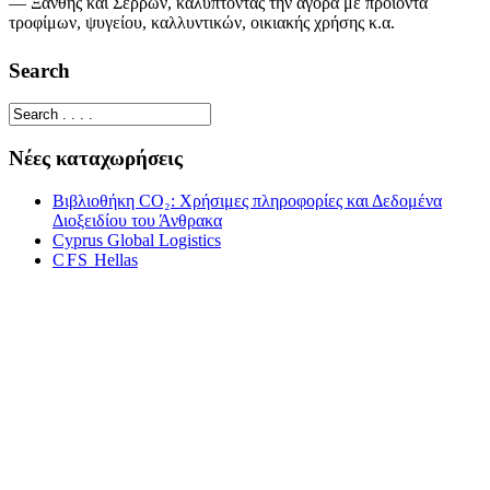
— Ξάνθης και Σερρών, καλύπτοντας την αγορά με προϊόντα
τροφίμων, ψυγείου, καλλυντικών, οικιακής χρήσης κ.α.
Search
Νέες καταχωρήσεις
Βιβλιοθήκη CO₂: Χρήσιμες πληροφορίες και Δεδομένα
Διοξειδίου του Άνθρακα
Cyprus Global Logis­tics
CFS
Hel­las