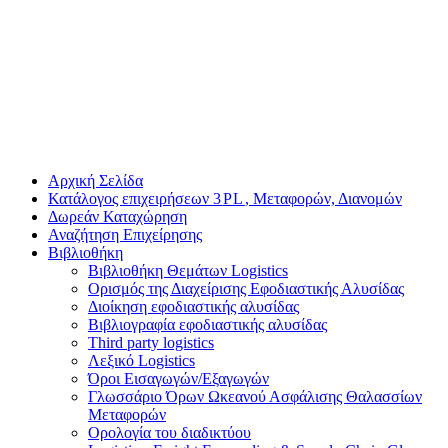
Αρχική Σελίδα
Κατάλογος επιχειρήσεων
3
PL
, Μεταφορών, Διανομών
Δωρεάν Καταχώρηση
Αναζήτηση Επιχείρησης
Βιβλιοθήκη
Βιβλιοθήκη Θεμάτων Logis­tics
Ορισμός της Διαχείρισης Εφοδιαστικής Αλυσίδας
Διοίκηση εφοδιαστικής αλυσίδας
Βιβλιογραφία εφοδιαστικής αλυσίδας
Third party logis­tics
Λεξικό Logis­tics
Όροι Εισαγωγών/​Εξαγωγών
Γλωσσάριο Όρων Ωκεανού Ασφάλισης Θαλασσίων
Μεταφορών
Ορολογία του διαδικτύου