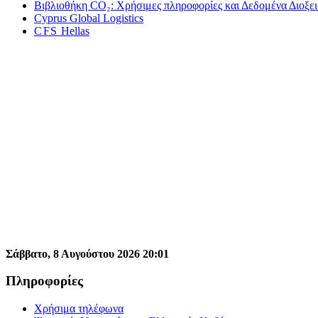
Βιβλιοθήκη CO₂: Χρήσιμες πληροφορίες και Δεδομένα Διοξει
Cyprus Global Logis­tics
CFS
Hel­las
Σάββατο,
8
Αυγούστου
2026
20
:
01
Πληροφορίες
Χρήσιμα τηλέφωνα