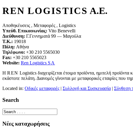
REN
LOGIS­TICS
A.E.
Αποθηκέυσεις , Μεταφορές , Logistics
Υπεύθ. Επικοινωνίας:
Vito Ben­ev­elli
Διεύθυνση:
Γ.Γεννηματά
99
— Μαγούλα
Τ.Κ.:
19018
Πόλη:
Αθήνα
Τηλέφωνο:
+
30
210
5565030
Fax:
+
30
210
5565023
Web­site:
Ren Logis­tics
SA
Η
REΝ
Logis­tics διαχειρίζεται έτοιμα προϊόντα, ημιτελή προϊόντα
εκάστοτε πελάτη. Διανομές γίνονται με μεταφορικές εταιρίες που τη
Located in:
Οδικές μεταφορές
|
Συλλογή και Συσκευασία
|
Σύνθεση 
Search
Νέες καταχωρήσεις