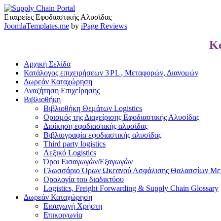
Εταιρείες Εφοδιαστικής Αλυσίδας
Joom​laTem​plates​.me
by
iPage Reviews
Κα
Αρχική Σελίδα
Κατάλογος επιχειρήσεων
3
PL
, Μεταφορών, Διανομών
Δωρεάν Καταχώρηση
Αναζήτηση Επιχείρησης
Βιβλιοθήκη
Βιβλιοθήκη Θεμάτων Logis­tics
Ορισμός της Διαχείρισης Εφοδιαστικής Αλυσίδας
Διοίκηση εφοδιαστικής αλυσίδας
Βιβλιογραφία εφοδιαστικής αλυσίδας
Third party logis­tics
Λεξικό Logis­tics
Όροι Εισαγωγών/​Εξαγωγών
Γλωσσάριο Όρων Ωκεανού Ασφάλισης Θαλασσίων Με
Ορολογία του διαδικτύου
Logis­tics, Freight For­ward­ing
&
Sup­ply Chain Glos­sary
Δωρεάν Καταχώρηση
Εισαγωγή Χρήστη
Επικοινωνία